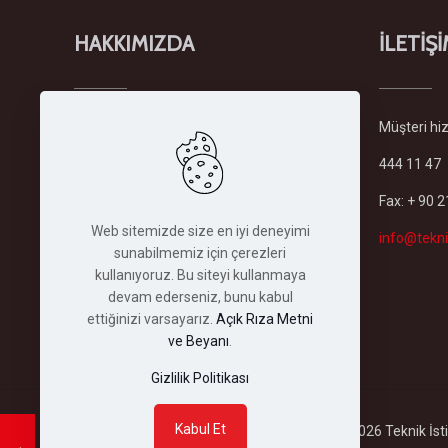
HAKKIMIZDA
İLETİŞ
Şirketimiz
Türkiye'deki en büyük
Müşteri hizm
forklift ve istifleme makinaları
444 11 47
filosuyla sektöründe kiralama
hizmeti veren lider firmadır.
Fax: + 90 
Şirketimiz 1982 yılında İstanbul'daki
Web sitemizde size en iyi deneyimi
merkez binasında kurulmuş olup,
info@tekni
sunabilmemiz için çerezleri
bugün her türlü depolama ve
kullanıyoruz. Bu siteyi kullanmaya
istifleme makinası...
devam ederseniz, bunu kabul
Devamını Oku
ettiğinizi varsayarız.
Açık Rıza Metni
ve Beyanı
.
Gizlilik Politikası
Kabul Et
Copyright ©2026 Teknik İstif