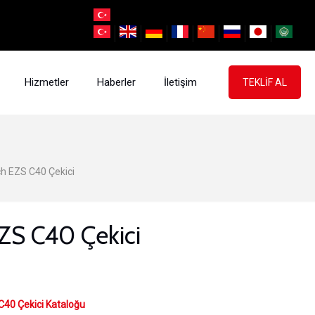
Hizmetler
Haberler
İletişim
TEKLİF AL
h EZS C40 Çekici
EZS C40 Çekici
C40 Çekici Kataloğu