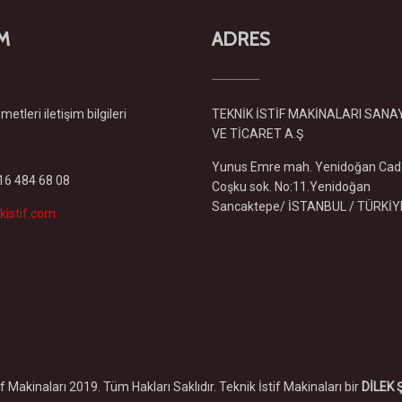
İM
ADRES
etleri iletişim bilgileri
TEKNİK İSTİF MAKİNALARI SANA
VE TİCARET A.Ş
Yunus Emre mah. Yenidoğan Cad
216 484 68 08
Coşku sok. No:11.Yenidoğan
Sancaktepe/ İSTANBUL / TÜRKİY
kistif.com
 Makinaları 2019. Tüm Hakları Saklıdır. Teknik İstif Makinaları bir
DİLEK 