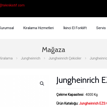
@teknikistif.com
Kurumsal
Kiralama Hizmetleri
İkinci El Forklift
Servis
Mağaza
Kiralama
Jungheinrich
Jungheinrich Çekiciler
Jungheinric
Jungheinrich 
Çekme Kapasitesi
: 4000 Kg
Ürün Kataloğu:
Jungheinrich EZS 