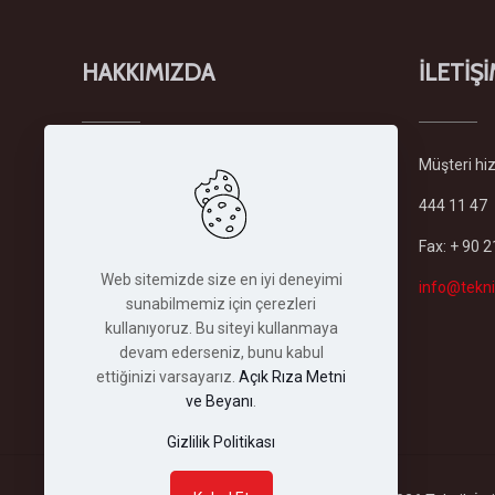
HAKKIMIZDA
İLETİŞ
Şirketimiz
Türkiye'deki en büyük
Müşteri hizm
forklift ve istifleme makinaları
444 11 47
filosuyla sektöründe kiralama
hizmeti veren lider firmadır.
Fax: + 90 
Şirketimiz 1982 yılında İstanbul'daki
Web sitemizde size en iyi deneyimi
merkez binasında kurulmuş olup,
info@tekni
sunabilmemiz için çerezleri
bugün her türlü depolama ve
kullanıyoruz. Bu siteyi kullanmaya
istifleme makinası...
devam ederseniz, bunu kabul
Devamını Oku
ettiğinizi varsayarız.
Açık Rıza Metni
ve Beyanı
.
Gizlilik Politikası