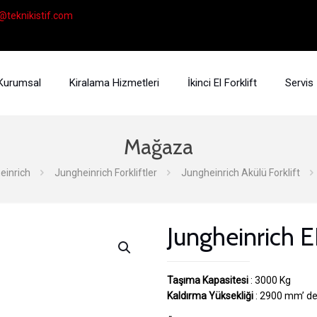
@teknikistif.com
Kurumsal
Kiralama Hizmetleri
İkinci El Forklift
Servis
Mağaza
einrich
Jungheinrich Forkliftler
Jungheinrich Akülü Forklift
Jungheinrich E
Taşıma Kapasitesi
: 3000 Kg
Kaldırma Yüksekliği
: 2900 mm’ de