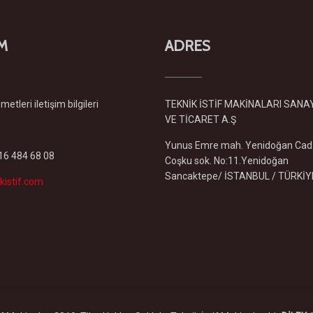
İM
ADRES
etleri iletişim bilgileri
TEKNİK İSTİF MAKİNALARI SANA
VE TİCARET A.Ş
Yunus Emre mah. Yenidoğan Cad
216 484 68 08
Coşku sok. No:11.Yenidoğan
Sancaktepe/ İSTANBUL / TÜRKİY
kistif.com