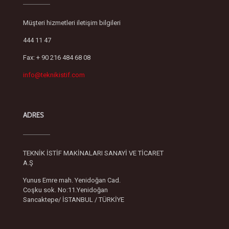
Müşteri hizmetleri iletişim bilgileri
444 11 47
Fax: + 90 216 484 68 08
info@teknikistif.com
ADRES
TEKNİK İSTİF MAKİNALARI SANAYİ VE TİCARET
A.Ş
Yunus Emre mah. Yenidoğan Cad.
Coşku sok. No:11.Yenidoğan
Sancaktepe/ İSTANBUL / TÜRKİYE