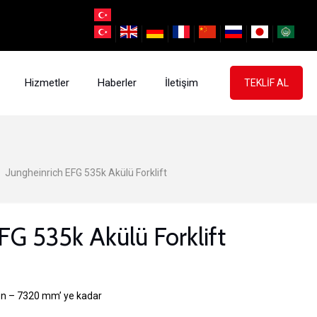
Hizmetler
Haberler
İletişim
TEKLİF AL
Jungheinrich EFG 535k Akülü Forklift
FG 535k Akülü Forklift
n – 7320 mm’ ye kadar