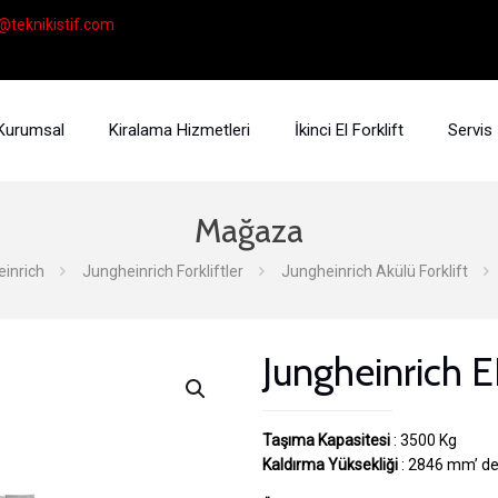
@teknikistif.com
Kurumsal
Kiralama Hizmetleri
İkinci El Forklift
Servis
Mağaza
inrich
Jungheinrich Forkliftler
Jungheinrich Akülü Forklift
Jungheinrich E
Taşıma Kapasitesi
: 3500 Kg
Kaldırma Yüksekliği
: 2846 mm’ de