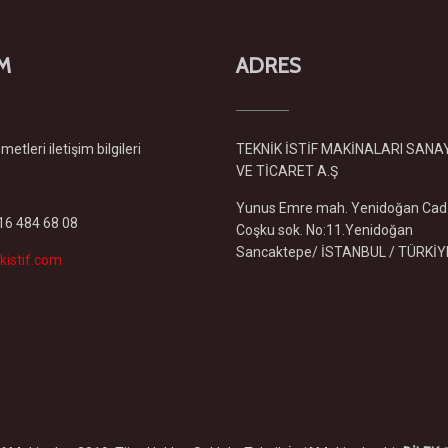
İM
ADRES
etleri iletişim bilgileri
TEKNİK İSTİF MAKİNALARI SANA
VE TİCARET A.Ş
Yunus Emre mah. Yenidoğan Cad
216 484 68 08
Coşku sok. No:11.Yenidoğan
Sancaktepe/ İSTANBUL / TÜRKİY
kistif.com