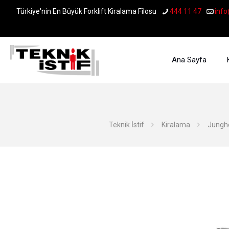
Türkiye'nin En Büyük Forklift Kiralama Filosu
444 11 47
info
Ana Sayfa
Teknik İstif
Kiralama
Junghe