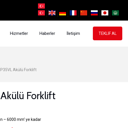
Hizmetler
Haberler
İletişim
TEKLİF AL
P35VL Akülü Forklift
külü Forklift
n – 6000 mm’ ye kadar