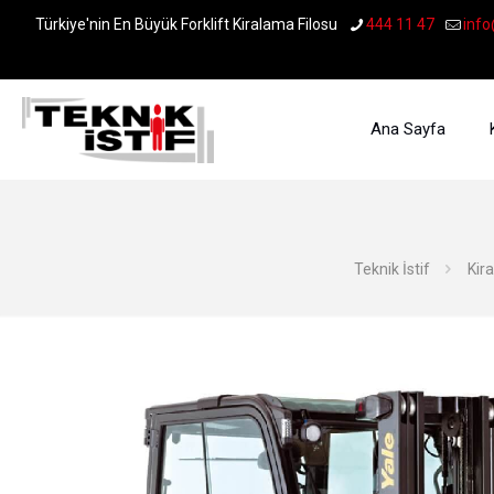
Türkiye'nin En Büyük Forklift Kiralama Filosu
444 11 47
info
Ana Sayfa
Teknik İstif
Kir