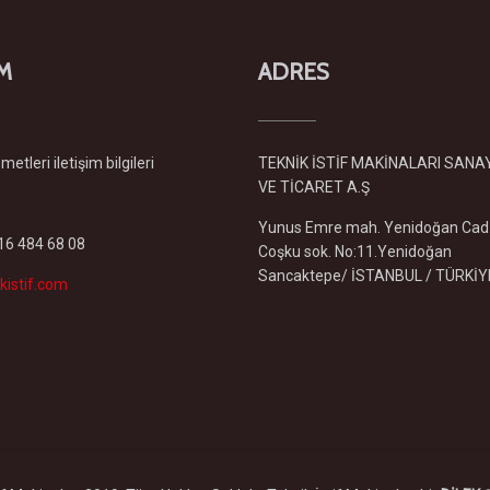
İM
ADRES
etleri iletişim bilgileri
TEKNİK İSTİF MAKİNALARI SANA
VE TİCARET A.Ş
Yunus Emre mah. Yenidoğan Cad
216 484 68 08
Coşku sok. No:11.Yenidoğan
Sancaktepe/ İSTANBUL / TÜRKİY
kistif.com