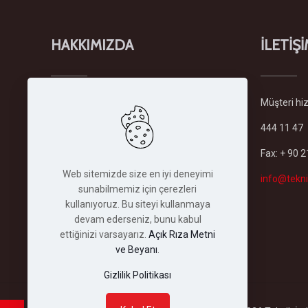
HAKKIMIZDA
İLETİŞ
Şirketimiz
Türkiye'deki en büyük
Müşteri hizm
forklift ve istifleme makinaları
444 11 47
filosuyla sektöründe kiralama
hizmeti veren lider firmadır.
Fax: + 90 
Şirketimiz 1982 yılında İstanbul'daki
Web sitemizde size en iyi deneyimi
merkez binasında kurulmuş olup,
info@tekni
sunabilmemiz için çerezleri
bugün her türlü depolama ve
kullanıyoruz. Bu siteyi kullanmaya
istifleme makinası...
devam ederseniz, bunu kabul
Devamını Oku
ettiğinizi varsayarız.
Açık Rıza Metni
ve Beyanı
.
Gizlilik Politikası