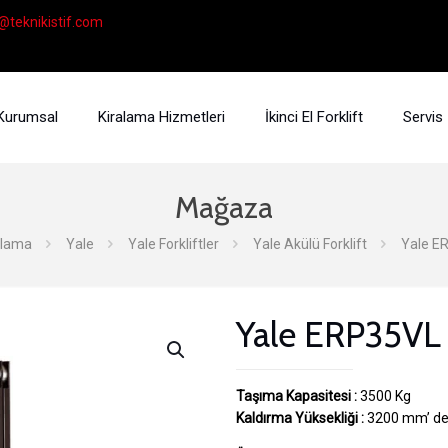
@teknikistif.com
Kurumsal
Kiralama Hizmetleri
İkinci El Forklift
Servis
Mağaza
alama
Yale
Yale Forkliftler
Yale Akülü Forklift
Yale ER
Yale ERP35VL A
Taşıma Kapasitesi :
3500 Kg
Kaldırma Yüksekliği :
3200 mm’ de