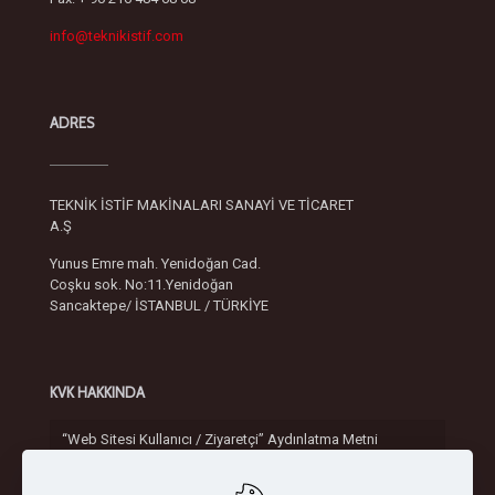
info@teknikistif.com
ADRES
TEKNİK İSTİF MAKİNALARI SANAYİ VE TİCARET
A.Ş
Yunus Emre mah. Yenidoğan Cad.
Coşku sok. No:11.Yenidoğan
Sancaktepe/ İSTANBUL / TÜRKİYE
KVK HAKKINDA
“Web Sitesi Kullanıcı / Ziyaretçi” Aydınlatma Metni
Gizlilik ve Güvenlik Politikası