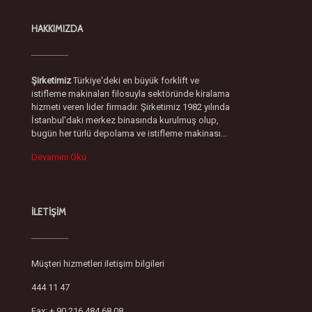
HAKKIMIZDA
Şirketimiz
Türkiye'deki en büyük forklift ve
istifleme makinaları filosuyla sektöründe kiralama
hizmeti veren lider firmadır. Şirketimiz 1982 yılında
İstanbul'daki merkez binasında kurulmuş olup,
bugün her türlü depolama ve istifleme makinası...
Devamını Oku
İLETİŞİM
Müşteri hizmetleri iletişim bilgileri
444 11 47
Fax: + 90 216 484 68 08