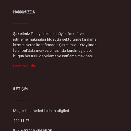
HAKKIMIZDA
Şirketimiz
Türkiye'deki en büyük forklift ve
istifleme makinaları filosuyla sektöründe kiralama
hizmeti veren lider firmadır. Şirketimiz 1982 yılında
İstanbul'daki merkez binasında kurulmuş olup,
bugün her türlü depolama ve istifleme makinası...
Devamını Oku
İLETİŞİM
Müşteri hizmetleri iletişim bilgileri
444 11 47
Fax: + 90 216 484 68 08