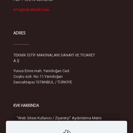
info@teknikistif.com
ADRES
TEKNİK İSTİF MAKİNALARI SANAYİ VE TİCARET
A.Ş
Yunus Emre mah. Yenidoğan Cad.
Coşku sok. No:11.Yenidoğan
Sancaktepe/ İSTANBUL / TÜRKİYE
KVK HAKKINDA
“Web Sitesi Kullanıcı / Ziyaretçi” Aydınlatma Metni
Gizlilik ve Güvenlik Politikası