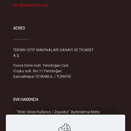
info@teknikistif.com
ADRES
TEKNİK İSTİF MAKİNALARI SANAYİ VE TİCARET
A.Ş
Yunus Emre mah. Yenidoğan Cad.
Coşku sok. No:11.Yenidoğan
Sancaktepe/ İSTANBUL / TÜRKİYE
KVK HAKKINDA
“Web Sitesi Kullanıcı / Ziyaretçi” Aydınlatma Metni
Gizlilik ve Güvenlik Politikası