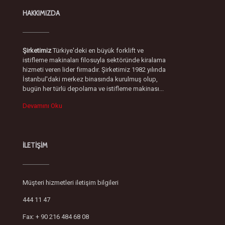
HAKKIMIZDA
Şirketimiz
Türkiye'deki en büyük forklift ve
istifleme makinaları filosuyla sektöründe kiralama
hizmeti veren lider firmadır. Şirketimiz 1982 yılında
İstanbul'daki merkez binasında kurulmuş olup,
bugün her türlü depolama ve istifleme makinası...
Devamını Oku
İLETİŞİM
Müşteri hizmetleri iletişim bilgileri
444 11 47
Fax: + 90 216 484 68 08