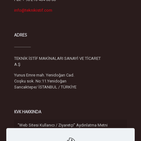
info@teknikistif.com
ADRES
TEKNİK İSTİF MAKİNALARI SANAYİ VE TİCARET
A.Ş
Yunus Emre mah. Yenidoğan Cad.
Coşku sok. No:11.Yenidoğan
Sancaktepe/ İSTANBUL / TÜRKİYE
KVK HAKKINDA
“Web Sitesi Kullanıcı / Ziyaretçi” Aydınlatma Metni
Gizlilik ve Güvenlik Politikası