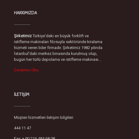
HAKKIMIZDA
Şirketimiz
Türkiye'deki en büyük forklift ve
istifleme makinaları filosuyla sektöründe kiralama
hizmeti veren lider firmadır. Şirketimiz 1982 yılında
İstanbul'daki merkez binasında kurulmuş olup,
bugün her türlü depolama ve istifleme makinası...
Devamını Oku
İLETİŞİM
Müşteri hizmetleri iletişim bilgileri
444 11 47
Fax: + 90 216 484 68 08