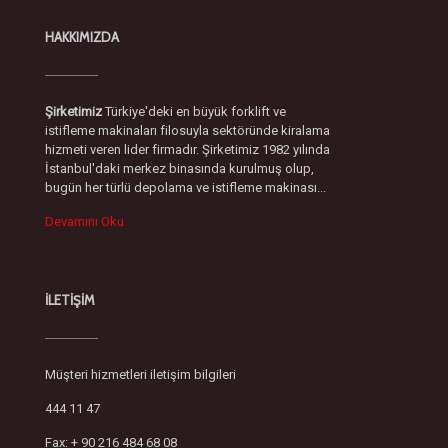
HAKKIMIZDA
Şirketimiz
Türkiye'deki en büyük forklift ve
istifleme makinaları filosuyla sektöründe kiralama
hizmeti veren lider firmadır. Şirketimiz 1982 yılında
İstanbul'daki merkez binasında kurulmuş olup,
bugün her türlü depolama ve istifleme makinası...
Devamını Oku
İLETİŞİM
Müşteri hizmetleri iletişim bilgileri
444 11 47
Fax: + 90 216 484 68 08