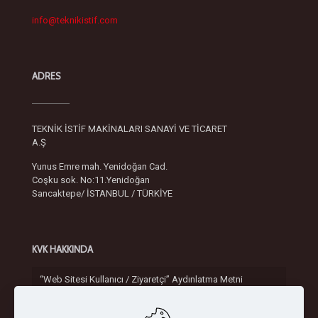
info@teknikistif.com
ADRES
TEKNİK İSTİF MAKİNALARI SANAYİ VE TİCARET
A.Ş
Yunus Emre mah. Yenidoğan Cad.
Coşku sok. No:11.Yenidoğan
Sancaktepe/ İSTANBUL / TÜRKİYE
KVK HAKKINDA
“Web Sitesi Kullanıcı / Ziyaretçi” Aydınlatma Metni
Gizlilik ve Güvenlik Politikası