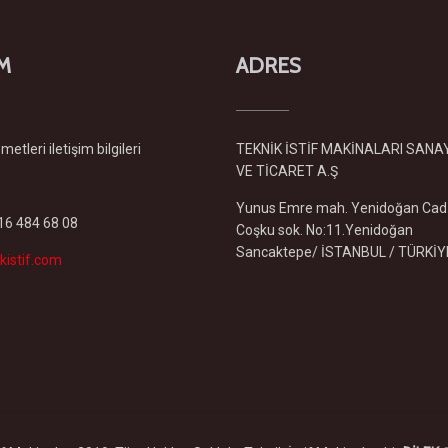
İM
ADRES
etleri iletişim bilgileri
TEKNİK İSTİF MAKİNALARI SANA
VE TİCARET A.Ş
Yunus Emre mah. Yenidoğan Cad
216 484 68 08
Coşku sok. No:11.Yenidoğan
Sancaktepe/ İSTANBUL / TÜRKİY
kistif.com