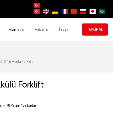
Hizmetler
Haberler
İletişim
TEKLİF AL
GTX 16 Akülü Forklift
külü Forklift
n – 7075 mm’ ye kadar