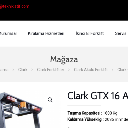
@teknikistif.com
Kurumsal
Kiralama Hizmetleri
İkinci El Forklift
Servis
Mağaza
alama
Clark
Clark Forkliftler
Clark Akülü Forklift
Clark 
Clark GTX 16 A
Taşıma Kapasitesi
: 1600 Kg
Kaldırma Yüksekliği
: 2085 mm’ de