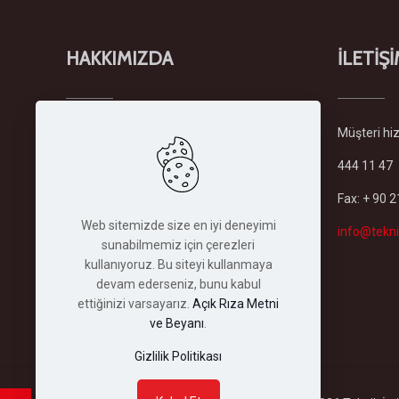
HAKKIMIZDA
İLETİŞ
Şirketimiz
Türkiye'deki en büyük
Müşteri hizm
forklift ve istifleme makinaları
444 11 47
filosuyla sektöründe kiralama
hizmeti veren lider firmadır.
Fax: + 90 
Şirketimiz 1982 yılında İstanbul'daki
Web sitemizde size en iyi deneyimi
merkez binasında kurulmuş olup,
info@tekni
sunabilmemiz için çerezleri
bugün her türlü depolama ve
kullanıyoruz. Bu siteyi kullanmaya
istifleme makinası...
devam ederseniz, bunu kabul
Devamını Oku
ettiğinizi varsayarız.
Açık Rıza Metni
ve Beyanı
.
Gizlilik Politikası