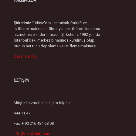
HAKKIMIZDA
Şirketimiz
Türkiye'deki en büyük forklift ve
istifleme makinaları filosuyla sektöründe kiralama
hizmeti veren lider firmadır. Şirketimiz 1982 yılında
İstanbul'daki merkez binasında kurulmuş olup,
bugün her türlü depolama ve istifleme makinası...
Devamını Oku
İLETİŞİM
Müşteri hizmetleri iletişim bilgileri
444 11 47
Fax: + 90 216 484 68 08
info@teknikistif.com