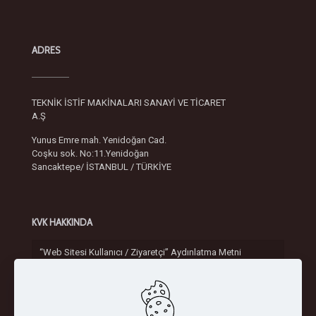
ADRES
TEKNİK İSTİF MAKİNALARI SANAYİ VE TİCARET
A.Ş
Yunus Emre mah. Yenidoğan Cad.
Coşku sok. No:11.Yenidoğan
Sancaktepe/ İSTANBUL / TÜRKİYE
KVK HAKKINDA
“Web Sitesi Kullanıcı / Ziyaretçi” Aydınlatma Metni
Gizlilik ve Güvenlik Politikası
Bilgi Güvenliği Politikası