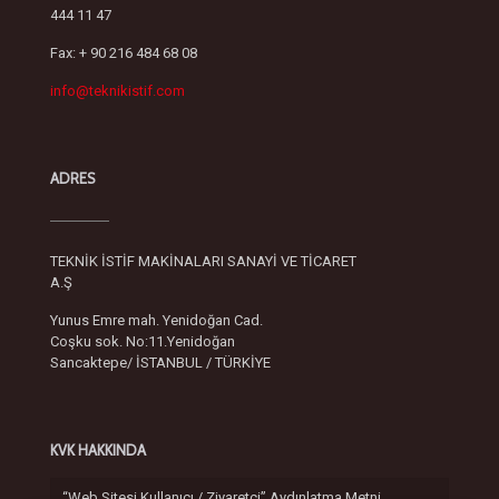
444 11 47
Fax: + 90 216 484 68 08
info@teknikistif.com
ADRES
TEKNİK İSTİF MAKİNALARI SANAYİ VE TİCARET
A.Ş
Yunus Emre mah. Yenidoğan Cad.
Coşku sok. No:11.Yenidoğan
Sancaktepe/ İSTANBUL / TÜRKİYE
KVK HAKKINDA
“Web Sitesi Kullanıcı / Ziyaretçi” Aydınlatma Metni