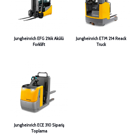
Jungheinrich EFG 216k Akülü
Jungheinrich ETM 214 Reack
Forklift
Truck
Jungheinrich ECE 310 Sipariş
Toplama